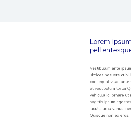
Lorem ipsum 
pellentesque
Vestibulum ante ipsum 
ultrices posuere cubil
consequat vitae ante v
et vestibulum tortor.
vehicula id, ornare u
sagittis ipsum egestas
iaculis urna varius, 
Quisque non ex eros.