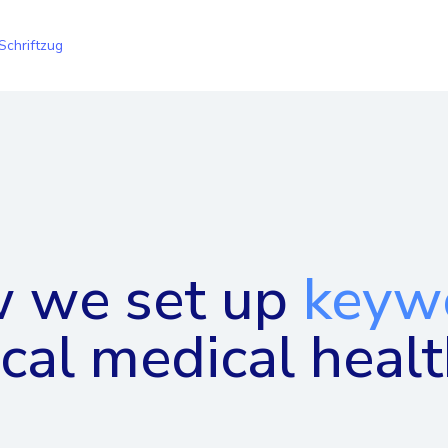
 we set up
keyw
ocal medical heal