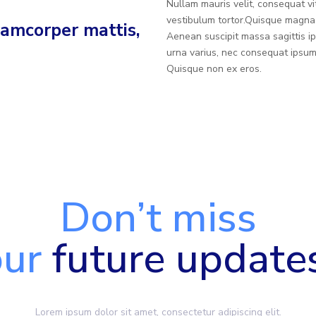
Nullam mauris velit, consequat vi
vestibulum tortor.Quisque magna 
llamcorper mattis,
Aenean suscipit massa sagittis ip
urna varius, nec consequat ipsu
Quisque non ex eros.
Don’t miss
our
future update
Lorem ipsum dolor sit amet, consectetur adipiscing elit.