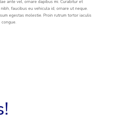
tae ante vel, ornare dapibus mi. Curabitur et
nibh, faucibus eu vehicula id, ornare ut neque.
sum egestas molestie. Proin rutrum tortor iaculis
m congue.
s!