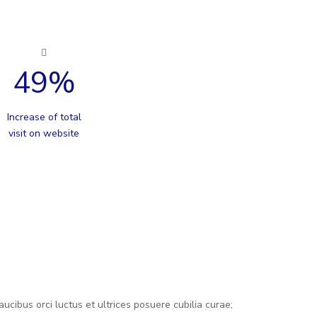
49
%
Increase of total
visit on website
ucibus orci luctus et ultrices posuere cubilia curae;