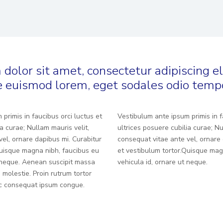
dolor sit amet, consectetur adipiscing el
 euismod lorem, eget sodales odio temp
primis in faucibus orci luctus et
Vestibulum ante ipsum primis in f
ia curae; Nullam mauris velit,
ultrices posuere cubilia curae; Nu
el, ornare dapibus mi. Curabitur
consequat vitae ante vel, ornare 
Quisque magna nibh, faucibus eu
et vestibulum tortor.Quisque mag
t neque. Aenean suscipit massa
vehicula id, ornare ut neque.
 molestie. Proin rutrum tortor
nec consequat ipsum congue.