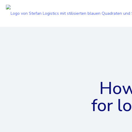
How
for l